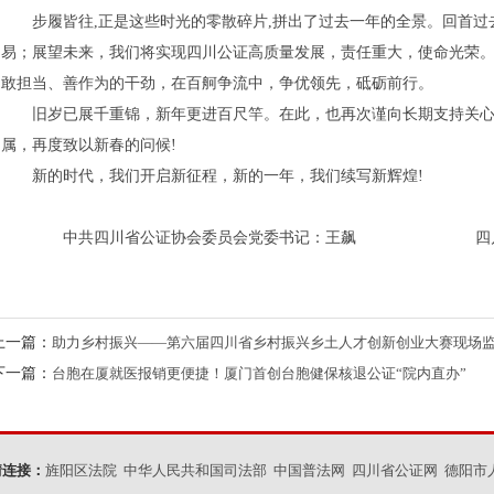
步履皆往,正是这些时光的零散碎片,拼出了过去一年的全景。回首过
易；展望未来，我们将实现四川公证高质量发展，责任重大，使命光荣
敢担当、善作为的干劲，在百舸争流中，争优领先，砥砺前行。
旧岁已展千重锦，新年更进百尺竿。在此，也再次谨向长期支持关心
属，再度致以新春的问候!
新的时代，我们开启新征程，新的一年，我们续写新辉煌!
中共四川省公证协会委员会党委书记：王飙 四川省
上一篇：
助力乡村振兴——第六届四川省乡村振兴乡土人才创新创业大赛现场
下一篇：
台胞在厦就医报销更便捷！厦门首创台胞健保核退公证“院内直办”
情连接：
旌阳区法院
中华人民共和国司法部
中国普法网
四川省公证网
德阳市