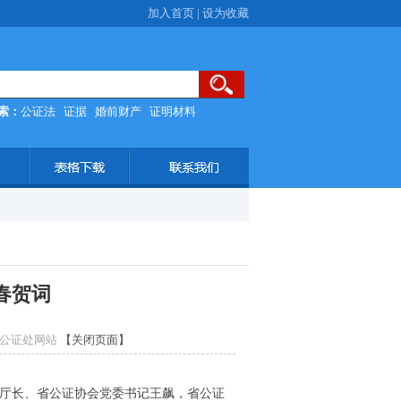
加入首页
|
设为收藏
索：
公证法
证据
婚前财产
证明材料
春贺词
市旌湖公证处网站
【关闭页面】
厅长、省公证协会党委书记王飙，省公证