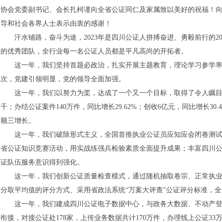
协会党委副书记、会长扎柯谨向全省公证同仁及家属致以美好的祝福！
导和社会各界人士表示由衷的感谢！
汗水铺路，奋斗为途，2023年是四川公证人拼搏奋进、勇毅前行的20
的优秀团队，全行业每一名公证人员都是平凡高尚的开拓者。
这一年，我们坚持首题必政治，扎实开展主题教育，理论学习参学率100
次，党建引领明显，党的领导全面加强。
这一年，我们以努力为桨，达成了一个又一个目标，取得了令人瞩目的
千；办结公证案件140万件，同比增长29.62%；创收6亿元，同比增长3
额三增长。
这一年，我们破除形式主义，全国首推执业公证员应知应会闭卷测试全覆
省公证知识竞赛活动，用实战练强兵检验素质全面提升成果；丰富四川公证
证队伍服务意识得到强化。
这一年，我们创新公证质量检查模式，通过随机抽取卷宗、正常执业
分取平均值的评分方式、采用省政法系统“万案大评查”公证评分标准，
这一年，我们建成四川公证电子数据中心，与政务大数据、不动产登
衔接，对接公证处178家，上传业务数据共计170万件，办理线上公证3